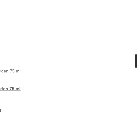
A
den 75 ml
l