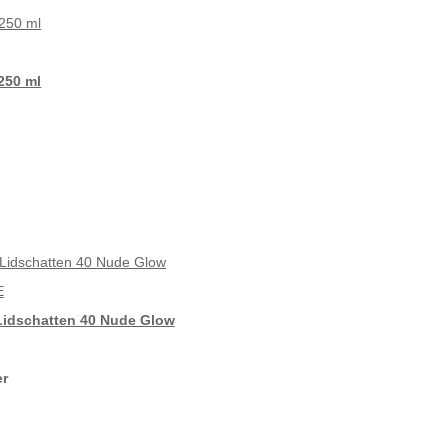
250 ml
E
Lidschatten 40 Nude Glow
er