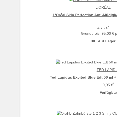
L'ORÉAL
L'Oréal Skin Perfection Anti-Müdigk
*
4,75 €
Grundpreis:
95,00 € p
30+ Auf Lager
TED LAPID
Ted Lapidus Excited Blue Edt 50 ml +
*
9,95 €
Verfügba