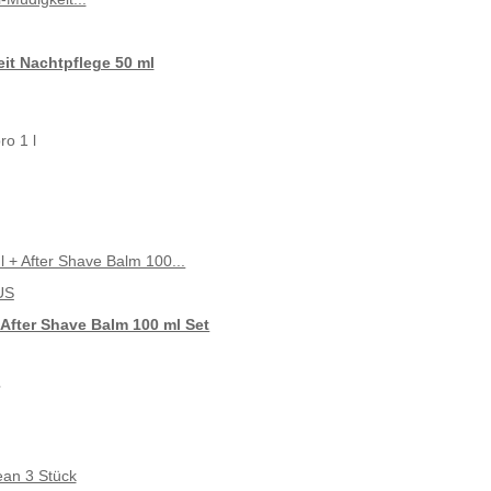
eit Nachtpflege 50 ml
ro 1 l
US
 After Shave Balm 100 ml Set
r