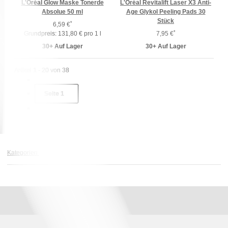
L'Oréal Glow Maske Tonerde
L'Oréal Revitalift Laser X3 Anti-
Absolue 50 ml
Age Glykol Peeling Pads 30
Stück
*
6,59 €
*
Grundpreis:
131,80 € pro 1 l
7,95 €
30+ Auf Lager
30+ Auf Lager
Artikel 1 - 20 von 38
Seite
1
Kategorien