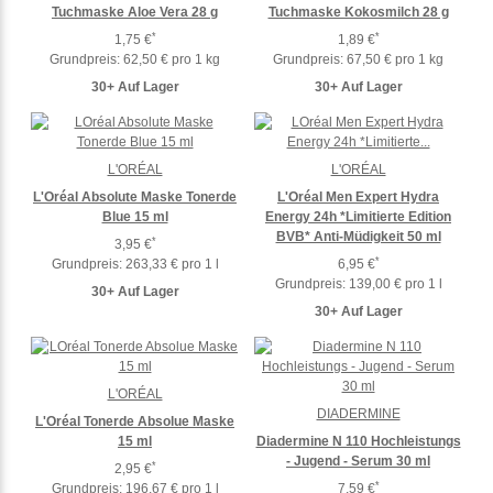
Tuchmaske Aloe Vera 28 g
Tuchmaske Kokosmilch 28 g
*
*
1,75 €
1,89 €
Grundpreis:
62,50 € pro 1 kg
Grundpreis:
67,50 € pro 1 kg
30+ Auf Lager
30+ Auf Lager
L'ORÉAL
L'ORÉAL
L'Oréal Absolute Maske Tonerde
L'Oréal Men Expert Hydra
Blue 15 ml
Energy 24h *Limitierte Edition
BVB* Anti-Müdigkeit 50 ml
*
3,95 €
*
Grundpreis:
263,33 € pro 1 l
6,95 €
Grundpreis:
139,00 € pro 1 l
30+ Auf Lager
30+ Auf Lager
L'ORÉAL
DIADERMINE
L'Oréal Tonerde Absolue Maske
15 ml
Diadermine N 110 Hochleistungs
- Jugend - Serum 30 ml
*
2,95 €
*
Grundpreis:
196,67 € pro 1 l
7,59 €