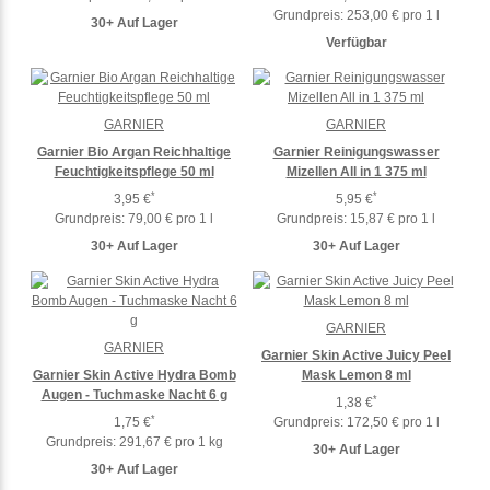
Grundpreis:
253,00 € pro 1 l
30+ Auf Lager
Verfügbar
GARNIER
GARNIER
Garnier Bio Argan Reichhaltige
Garnier Reinigungswasser
Feuchtigkeitspflege 50 ml
Mizellen All in 1 375 ml
*
*
3,95 €
5,95 €
Grundpreis:
79,00 € pro 1 l
Grundpreis:
15,87 € pro 1 l
30+ Auf Lager
30+ Auf Lager
GARNIER
GARNIER
Garnier Skin Active Juicy Peel
Garnier Skin Active Hydra Bomb
Mask Lemon 8 ml
Augen - Tuchmaske Nacht 6 g
*
1,38 €
*
1,75 €
Grundpreis:
172,50 € pro 1 l
Grundpreis:
291,67 € pro 1 kg
30+ Auf Lager
30+ Auf Lager