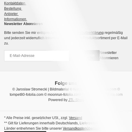
Kontaktdaten
Bestellung
Anbieter
Informationen
Newsletter Abonnieren
Bitte senden Sie mir entsprechend Ihrer
Datenschutzerklärung
regelmäßig
und jederzeit widerruflich Informationen zu Ihrem Produktsortiment per E-Mail
zu.
Newsletter
Abonnieren
Abonnieren
Folge uns
© Jaroslaw Stromecki | Bildmaterial © Natalia Uzkova-fotolia.com ©
tompet80-fotolia.com © moonrun-fotolia.com © sara_winter-fotolia.com
Powered by
JTL-Shop
* Alle Preise inkl. gesetzlicher USt., zzgl.
Versand
** Gilt für Lieferungen innerhalb Deutschlands, Lieferzeiten für andere
Länder entnehmen Sie bitte unserer
Versandkostenübersicht