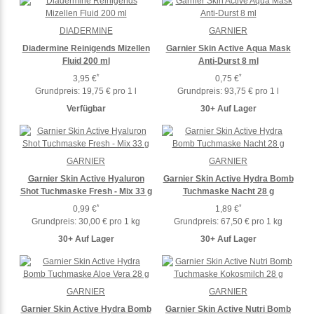
DIADERMINE
GARNIER
Diadermine Reinigends Mizellen
Garnier Skin Active Aqua Mask
Fluid 200 ml
Anti-Durst 8 ml
*
*
3,95 €
0,75 €
Grundpreis:
19,75 € pro 1 l
Grundpreis:
93,75 € pro 1 l
Verfügbar
30+ Auf Lager
GARNIER
GARNIER
Garnier Skin Active Hyaluron
Garnier Skin Active Hydra Bomb
Shot Tuchmaske Fresh - Mix 33 g
Tuchmaske Nacht 28 g
*
*
0,99 €
1,89 €
Grundpreis:
30,00 € pro 1 kg
Grundpreis:
67,50 € pro 1 kg
30+ Auf Lager
30+ Auf Lager
GARNIER
GARNIER
Garnier Skin Active Hydra Bomb
Garnier Skin Active Nutri Bomb