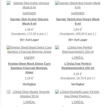
GARNIER
GARNIER
Garnier Skin Active Volcano
Garnier SkinActive Honey Mask
Mask 8 ml
8 ml
*
*
1,38 €
1,64 €
Grundpreis:
172,50 € pro 1 l
Grundpreis:
205,00 € pro 1 l
30+ Auf Lager
30+ Auf Lager
KNEIPP
L'ORÉAL
Kneipp Sheet Mask Detox Care
L'Oréal Age Perfect
Bamboo Charcoal Moringa,
Reinigungsmilch 200 ml
Algae
*
3,35 €
*
1,19 €
Grundpreis:
16,75 € pro 1 l
Verfügbar
Verfügbar
L'ORÉAL
L'ORÉAL