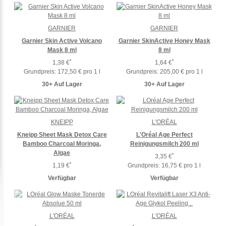
GARNIER
GARNIER
Garnier Skin Active Volcano
Garnier SkinActive Honey Mask
Mask 8 ml
8 ml
*
*
1,38 €
1,64 €
Grundpreis:
172,50 € pro 1 l
Grundpreis:
205,00 € pro 1 l
30+ Auf Lager
30+ Auf Lager
KNEIPP
L'ORÉAL
Kneipp Sheet Mask Detox Care
L'Oréal Age Perfect
Bamboo Charcoal Moringa,
Reinigungsmilch 200 ml
Algae
*
3,35 €
*
1,19 €
Grundpreis:
16,75 € pro 1 l
Verfügbar
Verfügbar
L'ORÉAL
L'ORÉAL