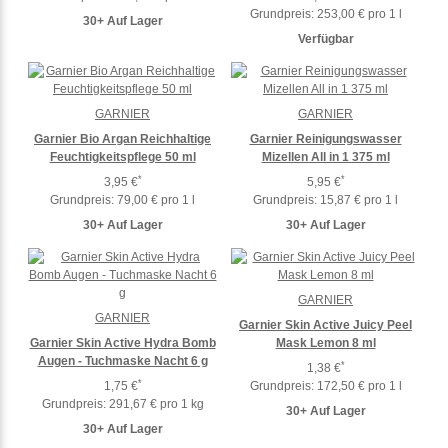
Grundpreis:
253,00 € pro 1 l
30+ Auf Lager
Verfügbar
GARNIER
GARNIER
Garnier Bio Argan Reichhaltige
Garnier Reinigungswasser
Feuchtigkeitspflege 50 ml
Mizellen All in 1 375 ml
*
*
3,95 €
5,95 €
Grundpreis:
79,00 € pro 1 l
Grundpreis:
15,87 € pro 1 l
30+ Auf Lager
30+ Auf Lager
GARNIER
GARNIER
Garnier Skin Active Juicy Peel
Garnier Skin Active Hydra Bomb
Mask Lemon 8 ml
Augen - Tuchmaske Nacht 6 g
*
1,38 €
*
1,75 €
Grundpreis:
172,50 € pro 1 l
Grundpreis:
291,67 € pro 1 kg
30+ Auf Lager
30+ Auf Lager