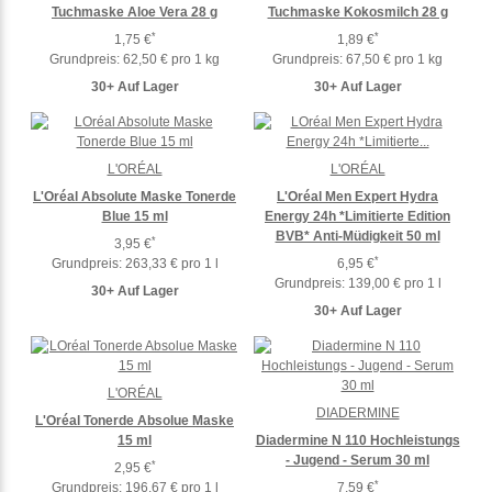
Tuchmaske Aloe Vera 28 g
Tuchmaske Kokosmilch 28 g
*
*
1,75 €
1,89 €
Grundpreis:
62,50 € pro 1 kg
Grundpreis:
67,50 € pro 1 kg
30+ Auf Lager
30+ Auf Lager
L'ORÉAL
L'ORÉAL
L'Oréal Absolute Maske Tonerde
L'Oréal Men Expert Hydra
Blue 15 ml
Energy 24h *Limitierte Edition
BVB* Anti-Müdigkeit 50 ml
*
3,95 €
*
Grundpreis:
263,33 € pro 1 l
6,95 €
Grundpreis:
139,00 € pro 1 l
30+ Auf Lager
30+ Auf Lager
L'ORÉAL
DIADERMINE
L'Oréal Tonerde Absolue Maske
15 ml
Diadermine N 110 Hochleistungs
- Jugend - Serum 30 ml
*
2,95 €
*
Grundpreis:
196,67 € pro 1 l
7,59 €