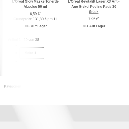
L'Oréal Glow Maske Tonerde
L'Oréal Revitalift Laser X3 Anti-
Absolue 50 ml
Age Glykol Peeling Pads 30
Stück
*
6,59 €
*
Grundpreis:
131,80 € pro 1 l
7,95 €
30+ Auf Lager
30+ Auf Lager
Artikel 1 - 20 von 38
Seite
1
Kategorien