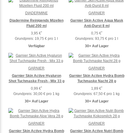
DIADERMINE
GARNIER
Diadermine Reinigends Mizellen
Garnier Skin Active Aqua Mask
Fluid 200 ml
Anti-Durst 8 ml
*
*
3,95 €
0,75 €
Grundpreis:
19,75 € pro 1 l
Grundpreis:
93,75 € pro 1 l
Verfügbar
30+ Auf Lager
GARNIER
GARNIER
Garnier Skin Active Hyaluron
Garnier Skin Active Hydra Bomb
Shot Tuchmaske Fresh - Mix 33 g
Tuchmaske Nacht 28 g
*
*
0,99 €
1,89 €
Grundpreis:
30,00 € pro 1 kg
Grundpreis:
67,50 € pro 1 kg
30+ Auf Lager
30+ Auf Lager
GARNIER
GARNIER
Garnier Skin Active Hydra Bomb
Garnier Skin Active Nutri Bomb