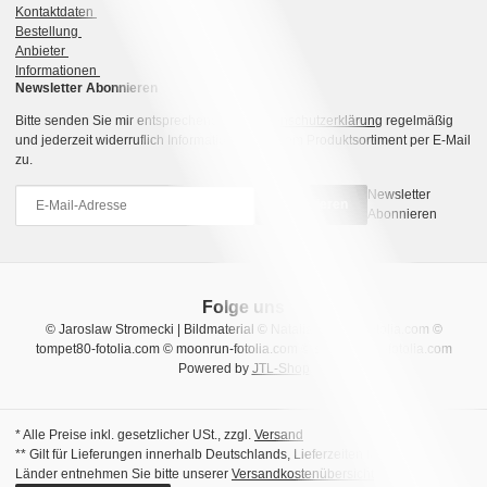
Kontaktdaten
Bestellung
Anbieter
Informationen
Newsletter Abonnieren
Bitte senden Sie mir entsprechend Ihrer
Datenschutzerklärung
regelmäßig
und jederzeit widerruflich Informationen zu Ihrem Produktsortiment per E-Mail
zu.
Newsletter
Abonnieren
Abonnieren
Folge uns
© Jaroslaw Stromecki | Bildmaterial © Natalia Uzkova-fotolia.com ©
tompet80-fotolia.com © moonrun-fotolia.com © sara_winter-fotolia.com
Powered by
JTL-Shop
* Alle Preise inkl. gesetzlicher USt., zzgl.
Versand
** Gilt für Lieferungen innerhalb Deutschlands, Lieferzeiten für andere
Länder entnehmen Sie bitte unserer
Versandkostenübersicht