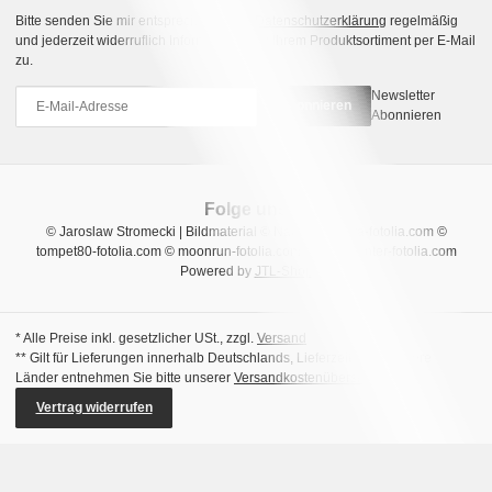
Bitte senden Sie mir entsprechend Ihrer
Datenschutzerklärung
regelmäßig
und jederzeit widerruflich Informationen zu Ihrem Produktsortiment per E-Mail
zu.
Newsletter
Abonnieren
Abonnieren
Folge uns
© Jaroslaw Stromecki | Bildmaterial © Natalia Uzkova-fotolia.com ©
tompet80-fotolia.com © moonrun-fotolia.com © sara_winter-fotolia.com
Powered by
JTL-Shop
* Alle Preise inkl. gesetzlicher USt., zzgl.
Versand
** Gilt für Lieferungen innerhalb Deutschlands, Lieferzeiten für andere
Länder entnehmen Sie bitte unserer
Versandkostenübersicht
Vertrag widerrufen