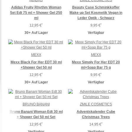
ADIDAS
ZMILE COSMETICS
Adidas Fruity Rhythm Woman
Beauty Case Schminkkoffer
Set Edt 75 ml + Shower Gel 250
Make up Set Kosmetik Vegan in
ml
Leder Optik - Schwarz
*
*
12,95 €
9,95 €
30+ Auf Lager
Verfügbar
MEXX
MEXX
Mexx Black For Her EDT 30 ml
Mexx Simply For Her EDT 20
+Shower Gel 50 ml
ml+Soap Bar 75 g
*
*
12,95 €
9,95 €
30+ Auf Lager
Verfügbar
BRUNO BANANI
ZMILE COSMETICS
Bruno Banani Woman Edt 30 ml
Adventskalender Cube
+ Shower Gel 50 ml Set
Christmas Trees
*
*
12,95 €
14,95 €
Verfügbar
Verfügbar