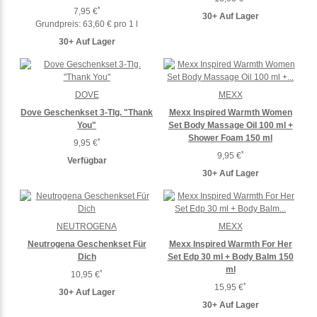
*
7,95 €
30+ Auf Lager
Grundpreis:
63,60 € pro 1 l
30+ Auf Lager
DOVE
MEXX
Dove Geschenkset 3-Tlg. "Thank
Mexx Inspired Warmth Women
You"
Set Body Massage Oil 100 ml +
Shower Foam 150 ml
*
9,95 €
*
9,95 €
Verfügbar
30+ Auf Lager
NEUTROGENA
MEXX
Neutrogena Geschenkset Für
Mexx Inspired Warmth For Her
Dich
Set Edp 30 ml + Body Balm 150
ml
*
10,95 €
*
15,95 €
30+ Auf Lager
30+ Auf Lager