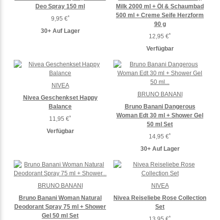
Deo Spray 150 ml
Milk 2000 ml + Öl & Schaumbad
500 ml + Creme Seife Herzform
*
9,95 €
90 g
30+ Auf Lager
*
12,95 €
Verfügbar
NIVEA
BRUNO BANANI
Nivea Geschenkset Happy
Balance
Bruno Banani Dangerous
Woman Edt 30 ml + Shower Gel
*
11,95 €
50 ml Set
Verfügbar
*
14,95 €
30+ Auf Lager
BRUNO BANANI
NIVEA
Bruno Banani Woman Natural
Nivea Reiseliebe Rose Collection
Deodorant Spray 75 ml + Shower
Set
Gel 50 ml Set
*
13,95 €