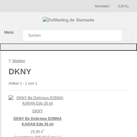
Anmelden
0,00 €
0
Menü
Marken
DKNY
Artikel 1 - 1 von 1
DKNY
DKNY Be Delicious DONNA
KARAN Edp 30 ml
*
25,95 €