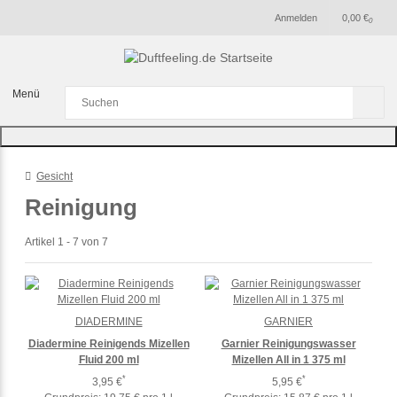
Anmelden
0,00 €
0
Menü
Gesicht
Reinigung
Artikel 1 - 7 von 7
DIADERMINE
GARNIER
Diadermine Reinigends Mizellen
Garnier Reinigungswasser
Fluid 200 ml
Mizellen All in 1 375 ml
*
*
3,95 €
5,95 €