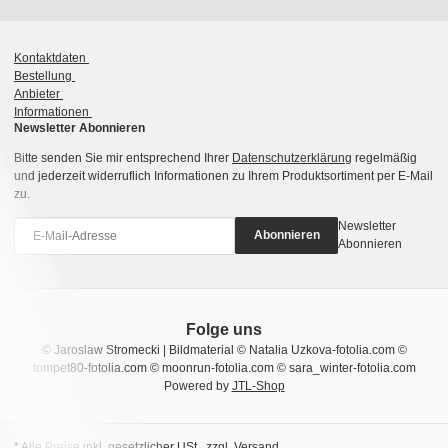
Kontaktdaten
Bestellung
Anbieter
Informationen
Newsletter Abonnieren
Bitte senden Sie mir entsprechend Ihrer
Datenschutzerklärung
regelmäßig
und jederzeit widerruflich Informationen zu Ihrem Produktsortiment per E-Mail
zu.
Newsletter
Abonnieren
Abonnieren
Folge uns
© Jaroslaw Stromecki | Bildmaterial © Natalia Uzkova-fotolia.com ©
tompet80-fotolia.com © moonrun-fotolia.com © sara_winter-fotolia.com
Powered by
JTL-Shop
* Alle Preise inkl. gesetzlicher USt., zzgl.
Versand