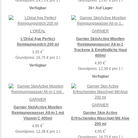
Grundpreis:
19,75 € pro 1 l
Grundpreis:
15,87 € pro 1 l
Verfügbar
30+ Auf Lager
L'ORÉAL
GARNIER
L'Oréal Age Perfect
Garnier SkinActive Mizellen
Reinigungsmilch 200 ml
Reinigungswasser All-in-1
Trockene & Empfindliche Haut
*
3,35 €
400ml
Grundpreis:
16,75 € pro 1 l
*
4,95 €
Verfügbar
Grundpreis:
12,38 € pro 1 l
Verfügbar
GARNIER
GARNIER
Garnier SkinActive Mizellen
Reinigungswasser All-in-1 mit
Garnier Skin Active
Vitamin C 400ml
Erfrischendes Waschgel Mit Aloe
200 ml
*
4,95 €
*
Grundpreis:
12,38 € pro 1 l
4,95 €
Grundpreis:
24,75 € pro 1 l