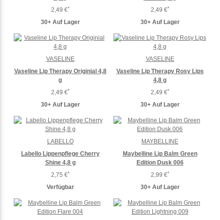
*
*
2,49 €
2,49 €
30+ Auf Lager
30+ Auf Lager
VASELINE
VASELINE
Vaseline Lip Therapy Originial 4,8
Vaseline Lip Therapy Rosy Lips
g
4,8 g
*
*
2,49 €
2,49 €
30+ Auf Lager
30+ Auf Lager
LABELLO
MAYBELLINE
Labello Lippenpflege Cherry
Maybelline Lip Balm Green
Shine 4,8 g
Edition Dusk 006
*
*
2,75 €
2,99 €
Verfügbar
30+ Auf Lager