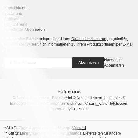
Kontaktdaten
Bestellung
Anbieter
Informationen
Newsletter Abonnieren
Bitte senden Sie mir entsprechend Ihrer
Datenschutzerklärung
regelmäßig
und jederzeit widerruflich Informationen zu Ihrem Produktsortiment per E-Mail
zu.
Newsletter
Abonnieren
Abonnieren
Folge uns
© Jaroslaw Stromecki | Bildmaterial © Natalia Uzkova-fotolia.com ©
tompet80-fotolia.com © moonrun-fotolia.com © sara_winter-fotolia.com
Powered by
JTL-Shop
* Alle Preise inkl. gesetzlicher USt., zzgl.
Versand
** Gilt für Lieferungen innerhalb Deutschlands, Lieferzeiten für andere