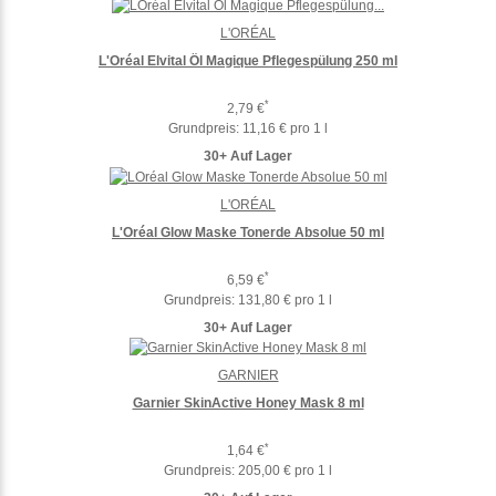
L'ORÉAL
L'Oréal Elvital Öl Magique Pflegespülung 250 ml
*
2,79 €
Grundpreis:
11,16 € pro 1 l
30+ Auf Lager
L'ORÉAL
L'Oréal Glow Maske Tonerde Absolue 50 ml
*
6,59 €
Grundpreis:
131,80 € pro 1 l
30+ Auf Lager
GARNIER
Garnier SkinActive Honey Mask 8 ml
*
1,64 €
Grundpreis:
205,00 € pro 1 l