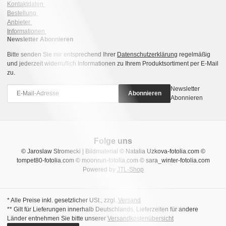
Kontaktdaten
Bestellung
Anbieter
Informationen
Newsletter Abonnieren
Bitte senden Sie mir entsprechend Ihrer
Datenschutzerklärung
regelmäßig
und jederzeit widerruflich Informationen zu Ihrem Produktsortiment per E-Mail
zu.
Newsletter
Abonnieren
Abonnieren
Folge uns
© Jaroslaw Stromecki | Bildmaterial © Natalia Uzkova-fotolia.com ©
tompet80-fotolia.com © moonrun-fotolia.com © sara_winter-fotolia.com
Powered by
JTL-Shop
* Alle Preise inkl. gesetzlicher USt., zzgl.
Versand
** Gilt für Lieferungen innerhalb Deutschlands, Lieferzeiten für andere
Länder entnehmen Sie bitte unserer
Versandkostenübersicht