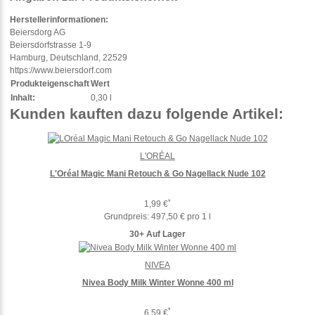
Herstellerinformationen:
Beiersdorg AG
Beiersdorfstrasse 1-9
Hamburg, Deutschland, 22529
https://www.beiersdorf.com
Produkteigenschaft
Wert
Inhalt:
0,30 l
Kunden kauften dazu folgende Artikel:
L'ORÉAL
L'Oréal Magic Mani Retouch & Go Nagellack Nude 102
*
1,99 €
Grundpreis:
497,50 € pro 1 l
30+ Auf Lager
NIVEA
Nivea Body Milk Winter Wonne 400 ml
*
6,59 €