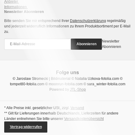
Anbieter
Informationen
Newsletter Abonnieren
Bitte senden Sie mir entsprechend Ihrer
Datenschutzerklärung
regelmäßig
und jederzeit widerruflich Informationen zu Ihrem Produktsortiment per E-Mail
zu.
Newsletter
Abonnieren
Abonnieren
Folge uns
© Jaroslaw Stromecki | Bildmaterial © Natalia Uzkova-fotolia.com ©
tompet80-fotolia.com © moonrun-fotolia.com © sara_winter-fotolia.com
Powered by
JTL-Shop
* Alle Preise inkl. gesetzlicher USt., zzgl.
Versand
** Gilt für Lieferungen innerhalb Deutschlands, Lieferzeiten für andere
Länder entnehmen Sie bitte unserer
Versandkostenübersicht
Vertrag widerrufen