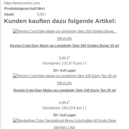
https://www.revlon.com
Produkteigenschaft
Wert
Inhalt:
0,03 l
Kunden kauften dazu folgende Artikel:
REVLON
Revlon ColorStay Make-up combi/oily Skin 300 Golden Beige 30 ml
*
3,95 €
Grundpreis:
131,67 € pro 1 l
30+ Auf Lager
REVLON
Revlon ColorStay Make-up combi/oily Skin 340 Early Tan 30 ml
*
4,99 €
Grundpreis:
166,33 € pro 1 l
30+ Auf Lager
MAYBELLINE