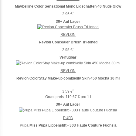
Maybelline Color Sensational Mono Lidschatten 40 Nude Glow
*
2,95 €
30+ Auf Lager
REVLON
Revlon Concealer Brush Tri-toned
*
2,95 €
Verfügbar
REVLON
Revlon ColorStay Make-up combi/oily Skin 450 Mocha 30 ml
*
3,59 €
Grundpreis:
119,67 € pro 1 l
30+ Auf Lager
PUPA
Pupa Miss Pupa Lippenstift - 303 Haute Couture Fuchsia