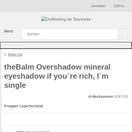
Anmelden
0,00 €
0
Menü
Make-Up
theBalm Overshadow mineral
eyeshadow if you´re rich, I´m
single
Artikelnummer
6147-03
Knapper Lagerbestand