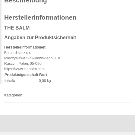
Beschreibung
..
Herstellerinformationen
THE BALM
Angaben zur Produktsicherheit
Herstellerinformationen:
Belcord sp. z o.o.
Mieczysława Słowikowskiego 81A
Raszyn, Polen, 05-090
https://www.thebalm.com
Produkteigenschaft
Wert
Inhalt:
0,00 kg
Kategorien