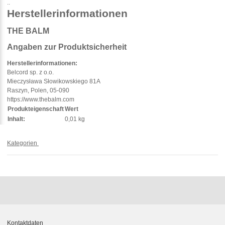
..
Herstellerinformationen
THE BALM
Angaben zur Produktsicherheit
Herstellerinformationen:
Belcord sp. z o.o.
Mieczysława Słowikowskiego 81A
Raszyn, Polen, 05-090
https://www.thebalm.com
Produkteigenschaft
Wert
Inhalt:
0,01 kg
Kategorien
Kontaktdaten