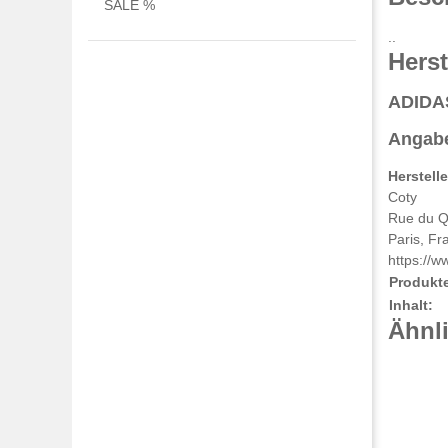
SALE %
..
Herst
ADIDA
Angabe
Herstell
Coty
Rue du Q
Paris, Fr
https://w
Produkt
Inhalt:
Ähnli