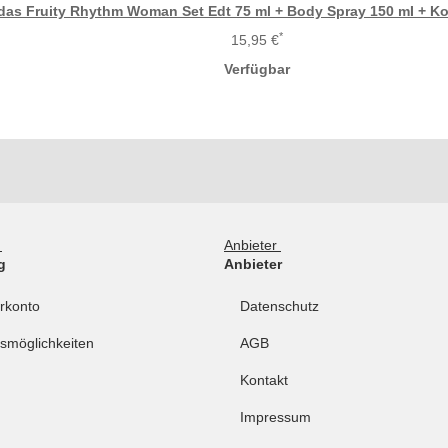
das Fruity Rhythm Woman Set Edt 75 ml + Body Spray 150 mI + K
*
15,95 €
Verfügbar
g
Anbieter
g
Anbieter
rkonto
Datenschutz
smöglichkeiten
AGB
Kontakt
Impressum