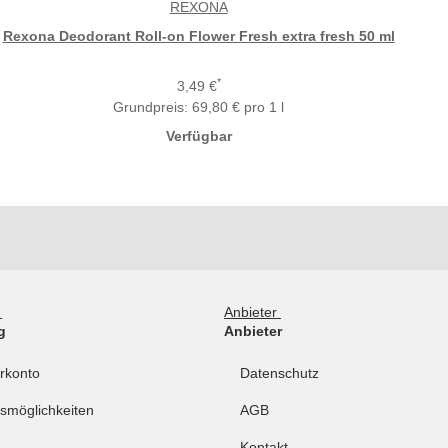
REXONA
Rexona Deodorant Roll-on Flower Fresh extra fresh 50 ml
*
3,49 €
Grundpreis:
69,80 € pro 1 l
Verfügbar
g
Anbieter
g
Anbieter
rkonto
Datenschutz
smöglichkeiten
AGB
Kontakt