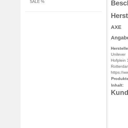
SALE %
Besc
Herst
AXE
Angabe
Herstell
Unilever
Hofplein 
Rotterda
https://w
Produkt
Inhalt:
Kunde