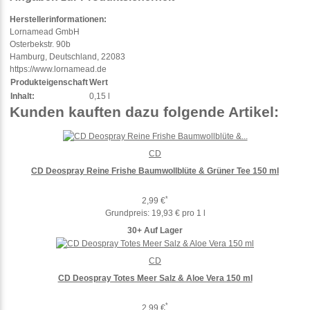
Herstellerinformationen:
Lornamead GmbH
Osterbekstr. 90b
Hamburg, Deutschland, 22083
https://www.lornamead.de
Produkteigenschaft
Wert
Inhalt:
0,15 l
Kunden kauften dazu folgende Artikel:
CD
CD Deospray Reine Frishe Baumwollblüte & Grüner Tee 150 ml
*
2,99 €
Grundpreis:
19,93 € pro 1 l
30+ Auf Lager
CD
CD Deospray Totes Meer Salz & Aloe Vera 150 ml
*
2,99 €