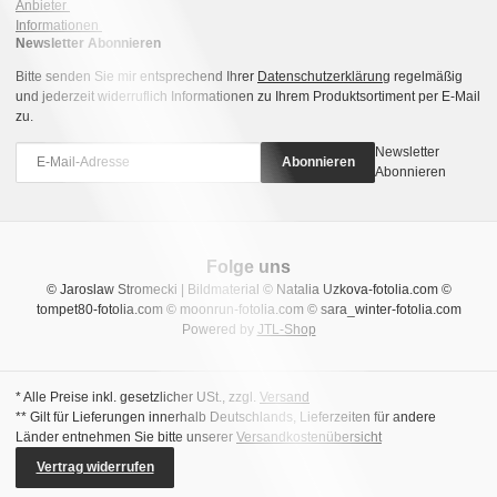
Anbieter
Informationen
Newsletter Abonnieren
Bitte senden Sie mir entsprechend Ihrer
Datenschutzerklärung
regelmäßig
und jederzeit widerruflich Informationen zu Ihrem Produktsortiment per E-Mail
zu.
Newsletter
Abonnieren
Abonnieren
Folge uns
© Jaroslaw Stromecki | Bildmaterial © Natalia Uzkova-fotolia.com ©
tompet80-fotolia.com © moonrun-fotolia.com © sara_winter-fotolia.com
Powered by
JTL-Shop
* Alle Preise inkl. gesetzlicher USt., zzgl.
Versand
** Gilt für Lieferungen innerhalb Deutschlands, Lieferzeiten für andere
Länder entnehmen Sie bitte unserer
Versandkostenübersicht
Vertrag widerrufen