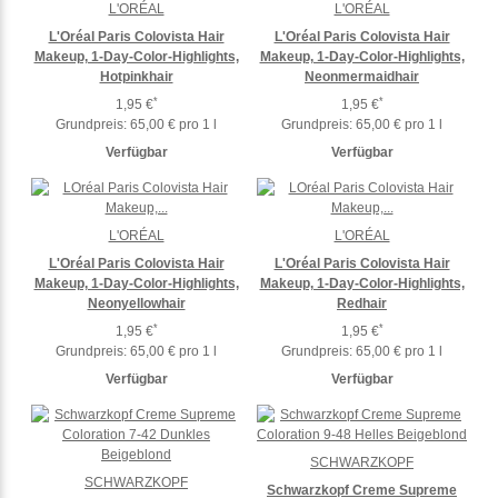
L'ORÉAL
L'ORÉAL
L'Oréal Paris Colovista Hair
L'Oréal Paris Colovista Hair
Makeup, 1-Day-Color-Highlights,
Makeup, 1-Day-Color-Highlights,
Hotpinkhair
Neonmermaidhair
*
*
1,95 €
1,95 €
Grundpreis:
65,00 € pro 1 l
Grundpreis:
65,00 € pro 1 l
Verfügbar
Verfügbar
L'ORÉAL
L'ORÉAL
L'Oréal Paris Colovista Hair
L'Oréal Paris Colovista Hair
Makeup, 1-Day-Color-Highlights,
Makeup, 1-Day-Color-Highlights,
Neonyellowhair
Redhair
*
*
1,95 €
1,95 €
Grundpreis:
65,00 € pro 1 l
Grundpreis:
65,00 € pro 1 l
Verfügbar
Verfügbar
SCHWARZKOPF
SCHWARZKOPF
Schwarzkopf Creme Supreme