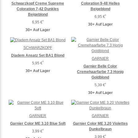
Schwarzkopf Creme Supreme
Coloration 9-48 Helles
Coloration 7-42 Dunkles
Beigeblond
Beigeblond
*
6,95 €
*
6,95 €
30+ Auf Lager
30+ Auf Lager
SCHWARZKOPF
Diadem Ansatz Set BA1 Blond
GARNIER
*
5,95 €
Garnier Belle Color
30+ Auf Lager
Cremehaarfarbe 7.3 Honig
Goldblond
*
5,39 €
30+ Auf Lager
GARNIER
GARNIER
Garnier Color ME 3.10 Blue Soft
Garnier Color ME 3.20 Violettes
Dunkelbraun
*
3,99 €
*
3,99 €