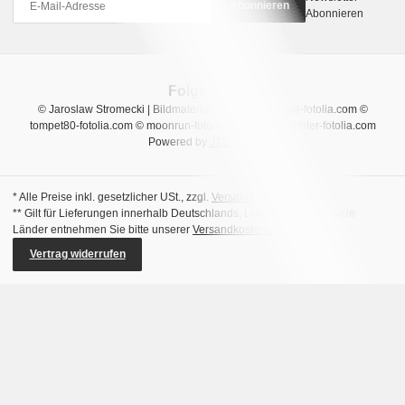
Abonnieren
Abonnieren
Folge uns
© Jaroslaw Stromecki | Bildmaterial © Natalia Uzkova-fotolia.com ©
tompet80-fotolia.com © moonrun-fotolia.com © sara_winter-fotolia.com
Powered by
JTL-Shop
* Alle Preise inkl. gesetzlicher USt., zzgl.
Versand
** Gilt für Lieferungen innerhalb Deutschlands, Lieferzeiten für andere
Länder entnehmen Sie bitte unserer
Versandkostenübersicht
Vertrag widerrufen