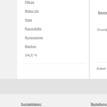
Pflege
Make-Up
Deni
Haar
Raumdüfte
Grundp
Accessoires
Marken
SALE %
Artikel
Kontaktdaten
Bestellun