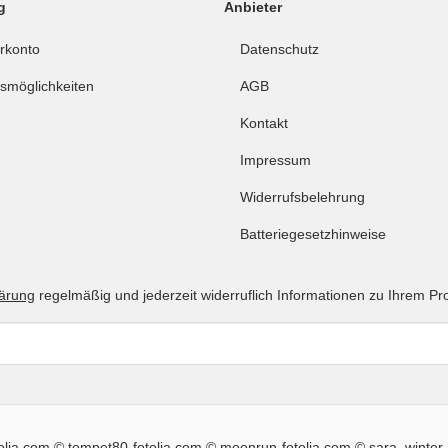
g
Anbieter
rkonto
Datenschutz
smöglichkeiten
AGB
Kontakt
Impressum
Widerrufsbelehrung
Batteriegesetzhinweise
lärung
regelmäßig und jederzeit widerruflich Informationen zu Ihrem Pr
tolia.com © tompet80-fotolia.com © moonrun-fotolia.com © sara_winter-