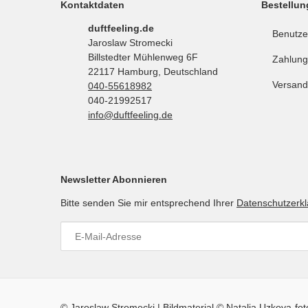
Kontaktdaten
Bestellun
duftfeeling.de
Benutze
Jaroslaw Stromecki
Billstedter Mühlenweg 6F
Zahlung
22117 Hamburg, Deutschland
Versand
040-55618982
040-21992517
info@duftfeeling.de
Newsletter Abonnieren
Bitte senden Sie mir entsprechend Ihrer
Datenschutzerk
© Jaroslaw Stromecki | Bildmaterial © Natalia Uzkova-fo