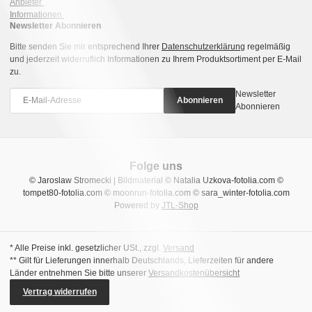
Anbieter
Informationen
Newsletter Abonnieren
Bitte senden Sie mir entsprechend Ihrer
Datenschutzerklärung
regelmäßig
und jederzeit widerruflich Informationen zu Ihrem Produktsortiment per E-Mail
zu.
Newsletter
Abonnieren
Abonnieren
Folge uns
© Jaroslaw Stromecki | Bildmaterial © Natalia Uzkova-fotolia.com ©
tompet80-fotolia.com © moonrun-fotolia.com © sara_winter-fotolia.com
Powered by
JTL-Shop
* Alle Preise inkl. gesetzlicher USt., zzgl.
Versand
** Gilt für Lieferungen innerhalb Deutschlands, Lieferzeiten für andere
Länder entnehmen Sie bitte unserer
Versandkostenübersicht
Vertrag widerrufen