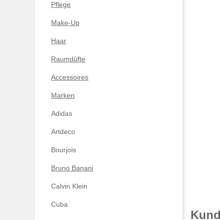
Pflege
Make-Up
Haar
Raumdüfte
Accessoires
Marken
Adidas
Artdeco
Bourjois
Bruno Banani
Calvin Klein
Cuba
Kunde