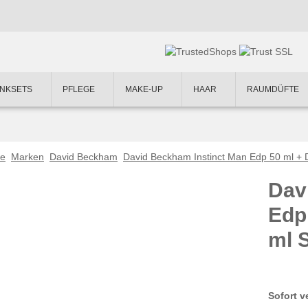
NKSETS
PFLEGE
MAKE-UP
HAAR
RAUMDÜFTE
te
Marken
David Beckham
David Beckham Instinct Man Edp 50 ml + 
Dav
Edp
ml 
Sofort v