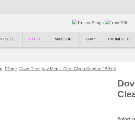
NKSETS
PFLEGE
MAKE-UP
HAAR
RAUMDÜFTE
te
Pflege
Dove Deospray Men + Care Clean Comfort 150 ml
Dov
Cle
Sofort v