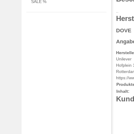
SALE %
..
Herst
DOVE
Angabe
Herstell
Unilever
Hofplein 
Rotterda
https://w
Produkt
Inhalt:
Kunde