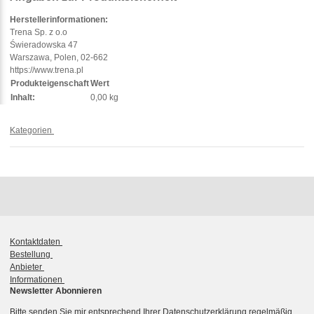
Herstellerinformationen:
Trena Sp. z o.o
Świeradowska 47
Warszawa, Polen, 02-662
https://www.trena.pl
Produkteigenschaft
Wert
Inhalt:
0,00 kg
Kategorien
Kontaktdaten
Bestellung
Anbieter
Informationen
Newsletter Abonnieren
Bitte senden Sie mir entsprechend Ihrer
Datenschutzerklärung
regelmäßig