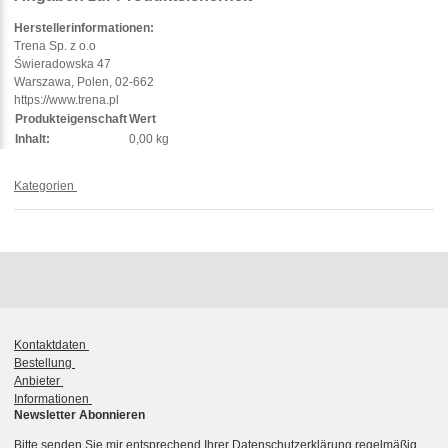
Herstellerinformationen:
Trena Sp. z o.o
Świeradowska 47
Warszawa, Polen, 02-662
https://www.trena.pl
Produkteigenschaft
Wert
Inhalt:
0,00 kg
Kategorien
Kontaktdaten
Bestellung
Anbieter
Informationen
Newsletter Abonnieren
Bitte senden Sie mir entsprechend Ihrer
Datenschutzerklärung
regelmäßig