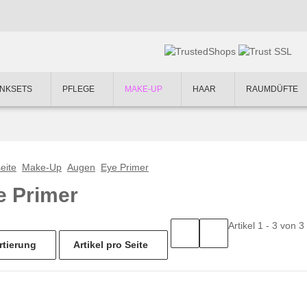
NKSETS
PFLEGE
MAKE-UP
HAAR
RAUMDÜFTE
eite
Make-Up
Augen
Eye Primer
e Primer
Artikel 1 - 3 von 3
rtierung
Artikel pro Seite