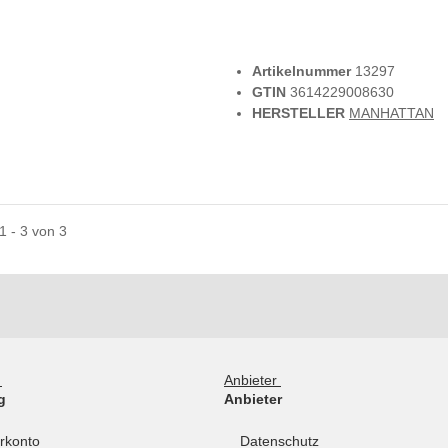
Artikelnummer
13297
GTIN
3614229008630
HERSTELLER
MANHATTAN
 1 - 3 von 3
g
Anbieter
g
Anbieter
rkonto
Datenschutz