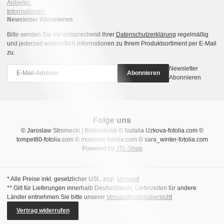
Anbieter
Informationen
Newsletter Abonnieren
Bitte senden Sie mir entsprechend Ihrer
Datenschutzerklärung
regelmäßig
und jederzeit widerruflich Informationen zu Ihrem Produktsortiment per E-Mail
zu.
Newsletter
Abonnieren
Abonnieren
Folge uns
© Jaroslaw Stromecki | Bildmaterial © Natalia Uzkova-fotolia.com ©
tompet80-fotolia.com © moonrun-fotolia.com © sara_winter-fotolia.com
Powered by
JTL-Shop
* Alle Preise inkl. gesetzlicher USt., zzgl.
Versand
** Gilt für Lieferungen innerhalb Deutschlands, Lieferzeiten für andere
Länder entnehmen Sie bitte unserer
Versandkostenübersicht
Vertrag widerrufen