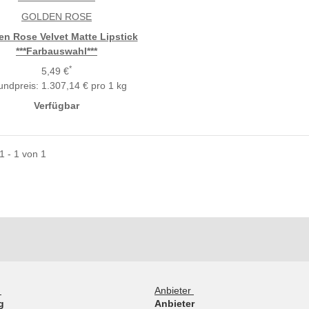
GOLDEN ROSE
en Rose Velvet Matte Lipstick
***Farbauswahl***
*
5,49 €
undpreis:
1.307,14 € pro 1 kg
Verfügbar
 1 - 1 von 1
g
Anbieter
g
Anbieter