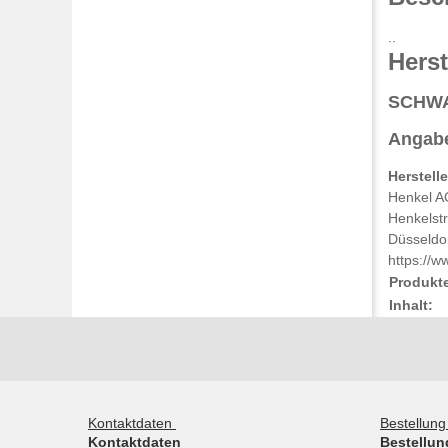
..
Herst
SCHW
Angabe
Herstell
Henkel A
Henkelst
Düsseldo
https://w
Produkt
Inhalt:
Kontaktdaten
Bestellun
Kontaktdaten
Bestellun