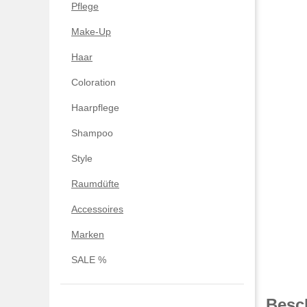
Pflege
Make-Up
Haar
Coloration
Haarpflege
Shampoo
Style
Raumdüfte
Accessoires
Marken
SALE %
Besc