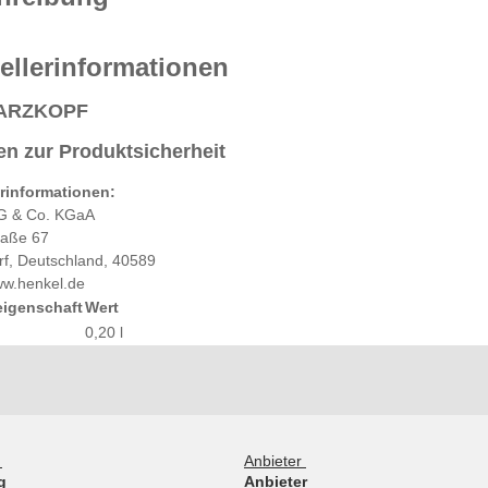
ellerinformationen
ARZKOPF
n zur Produktsicherheit
erinformationen:
G & Co. KGaA
raße 67
rf, Deutschland, 40589
ww.henkel.de
eigenschaft
Wert
0,20 l
g
Anbieter
g
Anbieter