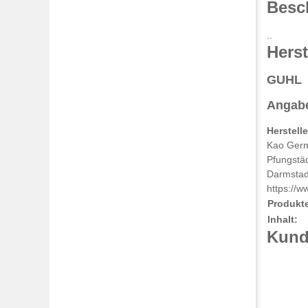
Besc
..
Herst
GUHL
Angabe
Herstell
Kao Ger
Pfungstä
Darmstad
https://
Produkt
Inhalt:
Kunde