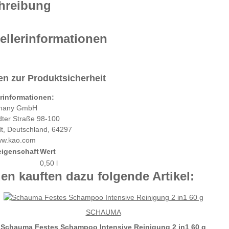
hreibung
ellerinformationen
n zur Produktsicherheit
erinformationen:
many GmbH
dter Straße 98-100
t, Deutschland, 64297
www.kao.com
eigenschaft
Wert
0,50 l
n kauften dazu folgende Artikel:
SCHAUMA
Schauma Festes Schampoo Intensive Reinigung 2 in1 60 g