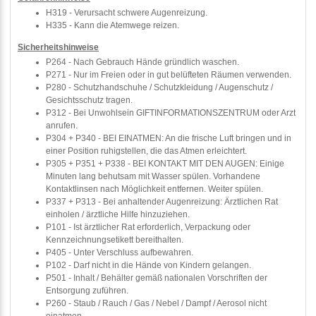
H319 - Verursacht schwere Augenreizung.
H335 - Kann die Atemwege reizen.
Sicherheitshinweise
P264 - Nach Gebrauch Hände gründlich waschen.
P271 - Nur im Freien oder in gut belüfteten Räumen verwenden.
P280 - Schutzhandschuhe / Schutzkleidung / Augenschutz /
Gesichtsschutz tragen.
P312 - Bei Unwohlsein GIFTINFORMATIONSZENTRUM oder Arzt
anrufen.
P304 + P340 - BEI EINATMEN: An die frische Luft bringen und in
einer Position ruhigstellen, die das Atmen erleichtert.
P305 + P351 + P338 - BEI KONTAKT MIT DEN AUGEN: Einige
Minuten lang behutsam mit Wasser spülen. Vorhandene
Kontaktlinsen nach Möglichkeit entfernen. Weiter spülen.
P337 + P313 - Bei anhaltender Augenreizung: Ärztlichen Rat
einholen / ärztliche Hilfe hinzuziehen.
P101 - Ist ärztlicher Rat erforderlich, Verpackung oder
Kennzeichnungsetikett bereithalten.
P405 - Unter Verschluss aufbewahren.
P102 - Darf nicht in die Hände von Kindern gelangen.
P501 - Inhalt / Behälter gemäß nationalen Vorschriften der
Entsorgung zuführen.
P260 - Staub / Rauch / Gas / Nebel / Dampf / Aerosol nicht