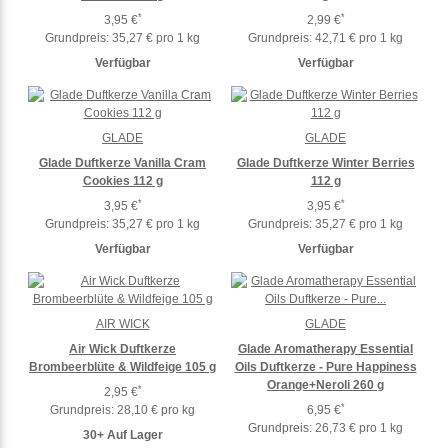
*
*
3,95 €
2,99 €
Grundpreis:
35,27 € pro 1 kg
Grundpreis:
42,71 € pro 1 kg
Verfügbar
Verfügbar
GLADE
GLADE
Glade Duftkerze Vanilla Cram
Glade Duftkerze Winter Berries
Cookies 112 g
112 g
*
*
3,95 €
3,95 €
Grundpreis:
35,27 € pro 1 kg
Grundpreis:
35,27 € pro 1 kg
Verfügbar
Verfügbar
AIR WICK
GLADE
Air Wick Duftkerze
Glade Aromatherapy Essential
Brombeerblüte & Wildfeige 105 g
Oils Duftkerze - Pure Happiness
Orange+Neroli 260 g
*
2,95 €
*
Grundpreis:
28,10 € pro kg
6,95 €
Grundpreis:
26,73 € pro 1 kg
30+ Auf Lager