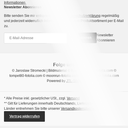
Informationen
Newsletter Abonnieren
Bitte senden Sie mir entsprechend Ihrer
Datenschutzerklärung
regelmäßig
und jederzeit widerruflich Informationen zu Ihrem Produktsortiment per E-Mail
zu.
Newsletter
Abonnieren
Abonnieren
Folge uns
© Jaroslaw Stromecki | Bildmaterial © Natalia Uzkova-fotolia.com ©
tompet80-fotolia.com © moonrun-fotolia.com © sara_winter-fotolia.com
Powered by
JTL-Shop
* Alle Preise inkl. gesetzlicher USt., zzgl.
Versand
** Gilt für Lieferungen innerhalb Deutschlands, Lieferzeiten für andere
Länder entnehmen Sie bitte unserer
Versandkostenübersicht
Vertrag widerrufen