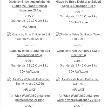
Glade by Brise langanhaltende
Glade by Brise Duftkerze Spiced
Duftkerze Exotic Tropical
Apple & Cinnamon 120 g
Blossoms 224 g
*
3,99 €
*
4,95 €
Grundpreis:
33,25 € pro 1 kg
Grundpreis:
22,10 € pro 1 kg
30+ Auf Lager
Verfügbar
GLADE
GLADE
Glade by Brise Duftkerze Bali
Glade by Brise Duftkerze Sweet
Sandalwood 120 g
Berr 120 g
*
*
3,99 €
4,49 €
Grundpreis:
33,25 € pro 1 kg
Grundpreis:
37,42 € pro 1 kg
30+ Auf Lager
30+ Auf Lager
AIR WICK
AIR WICK
Air Wick Wohlfühl Duftkerzen
Air Wick Wohlfühl Duftkerzen
Blumenwiese 2x105g
warme Vanilleplätzchen 2x105g
*
*
4,95 €
4,95 €