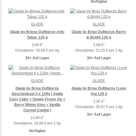
Verfügbar
GLADE
GLADE
Glade by Briese Duftkerze Anti-
Glade by Brise Duftkerze Berry
Tabac 120 g
& Bright 120 g
*
*
3,49 €
3,99 €
Grundpreis:
29,08 € pro kg
Grundpreis:
33,25 € pro 1 kg
30+ Auf Lager
30+ Auf Lager
GLADE
GLADE
Glade by Brise Duftkerze
Glade by Brise Duftkerze I Love
Geschenkset 4 x 129g ( Apple
You 129 g
Cosy Cider + Snowy Frosty Air +
*
3,95 €
Berry Winter Kiss + Vanilla
Grundpreis:
30,62 € pro 1 kg
Carmel Cookie )
30+ Auf Lager
*
14,90 €
Grundpreis:
28,88 € pro 1 kg
Verfügbar