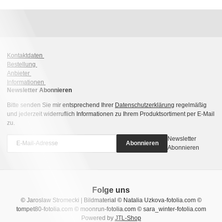
Kontaktdaten
Bestellung
Anbieter
Informationen
Newsletter Abonnieren
Bitte senden Sie mir entsprechend Ihrer
Datenschutzerklärung
regelmäßig
und jederzeit widerruflich Informationen zu Ihrem Produktsortiment per E-Mail
zu.
Newsletter
Abonnieren
Abonnieren
Folge uns
© Jaroslaw Stromecki | Bildmaterial © Natalia Uzkova-fotolia.com ©
tompet80-fotolia.com © moonrun-fotolia.com © sara_winter-fotolia.com
Powered by
JTL-Shop