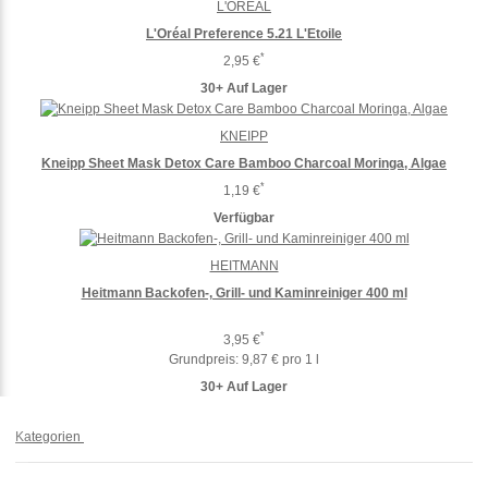
L'ORÉAL
L'Oréal Preference 5.21 L'Etoile
*
2,95 €
30+ Auf Lager
KNEIPP
Kneipp Sheet Mask Detox Care Bamboo Charcoal Moringa, Algae
*
1,19 €
Verfügbar
HEITMANN
Heitmann Backofen-, Grill- und Kaminreiniger 400 ml
*
3,95 €
Grundpreis:
9,87 € pro 1 l
30+ Auf Lager
Kategorien