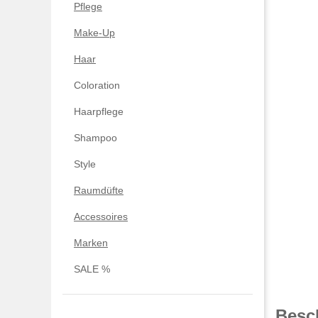
Pflege
Make-Up
Haar
Coloration
Haarpflege
Shampoo
Style
Raumdüfte
Accessoires
Marken
SALE %
Besc