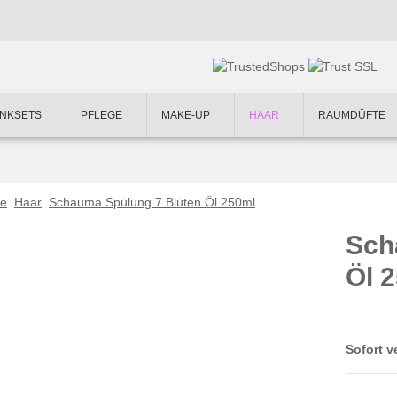
NKSETS
PFLEGE
MAKE-UP
HAAR
RAUMDÜFTE
te
Haar
Schauma Spülung 7 Blüten Öl 250ml
Sch
Öl 
Sofort v