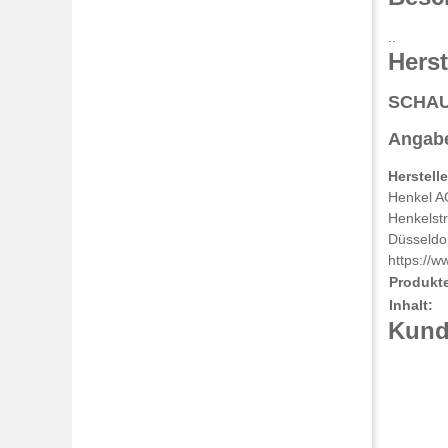
..
Herst
SCHA
Angabe
Herstell
Henkel A
Henkelst
Düsseldo
https://w
Produkt
Inhalt:
Kunde