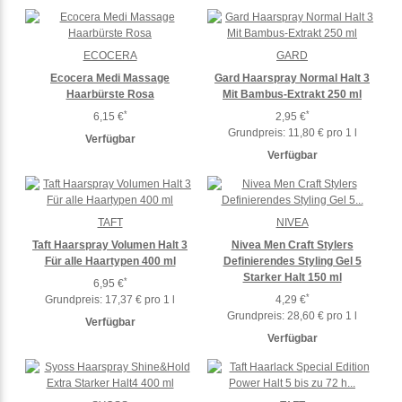
ECOCERA
GARD
Ecocera Medi Massage
Gard Haarspray Normal Halt 3
Haarbürste Rosa
Mit Bambus-Extrakt 250 ml
*
*
6,15 €
2,95 €
Grundpreis:
11,80 € pro 1 l
Verfügbar
Verfügbar
TAFT
NIVEA
Taft Haarspray Volumen Halt 3
Nivea Men Craft Stylers
Für alle Haartypen 400 ml
Definierendes Styling Gel 5
Starker Halt 150 ml
*
6,95 €
*
Grundpreis:
17,37 € pro 1 l
4,29 €
Grundpreis:
28,60 € pro 1 l
Verfügbar
Verfügbar