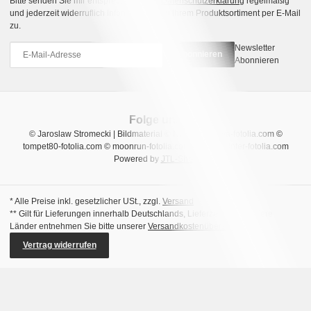
Bitte senden Sie mir entsprechend Ihrer
Datenschutzerklärung
regelmäßig
und jederzeit widerruflich Informationen zu Ihrem Produktsortiment per E-Mail
zu.
Newsletter
Abonnieren
Abonnieren
Folge uns
© Jaroslaw Stromecki | Bildmaterial © Natalia Uzkova-fotolia.com ©
tompet80-fotolia.com © moonrun-fotolia.com © sara_winter-fotolia.com
Powered by
JTL-Shop
* Alle Preise inkl. gesetzlicher USt., zzgl.
Versand
** Gilt für Lieferungen innerhalb Deutschlands, Lieferzeiten für andere
Länder entnehmen Sie bitte unserer
Versandkostenübersicht
Vertrag widerrufen