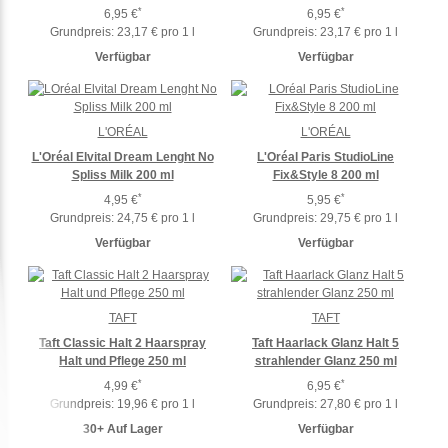
*
*
6,95 €
6,95 €
Grundpreis:
23,17 € pro 1 l
Grundpreis:
23,17 € pro 1 l
Verfügbar
Verfügbar
L'ORÉAL
L'ORÉAL
L'Oréal Elvital Dream Lenght No
L'Oréal Paris StudioLine
Spliss Milk 200 ml
Fix&Style 8 200 ml
*
*
4,95 €
5,95 €
Grundpreis:
24,75 € pro 1 l
Grundpreis:
29,75 € pro 1 l
Verfügbar
Verfügbar
TAFT
TAFT
Taft Classic Halt 2 Haarspray
Taft Haarlack Glanz Halt 5
Halt und Pflege 250 ml
strahlender Glanz 250 ml
*
*
4,99 €
6,95 €
Grundpreis:
19,96 € pro 1 l
Grundpreis:
27,80 € pro 1 l
30+ Auf Lager
Verfügbar