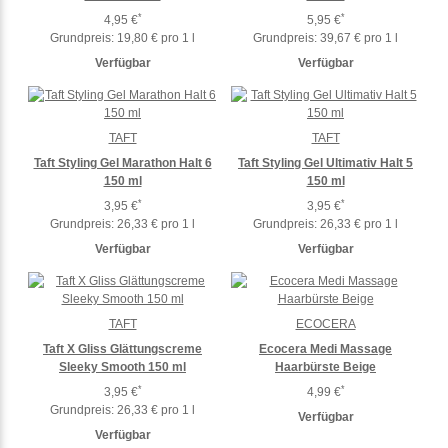
*
*
4,95 €
5,95 €
Grundpreis:
19,80 € pro 1 l
Grundpreis:
39,67 € pro 1 l
Verfügbar
Verfügbar
TAFT
TAFT
Taft Styling Gel Marathon Halt 6
Taft Styling Gel Ultimativ Halt 5
150 ml
150 ml
*
*
3,95 €
3,95 €
Grundpreis:
26,33 € pro 1 l
Grundpreis:
26,33 € pro 1 l
Verfügbar
Verfügbar
TAFT
ECOCERA
Taft X Gliss Glättungscreme
Ecocera Medi Massage
Sleeky Smooth 150 ml
Haarbürste Beige
*
*
3,95 €
4,99 €
Grundpreis:
26,33 € pro 1 l
Verfügbar
Verfügbar