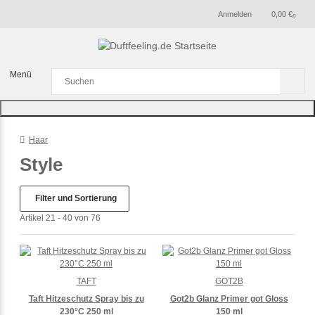
Anmelden
0,00 €
0
Menü
Haar
Style
Filter und Sortierung
Artikel 21 - 40 von 76
TAFT
GOT2B
Taft Hitzeschutz Spray bis zu
Got2b Glanz Primer got Gloss
230°C 250 ml
150 ml