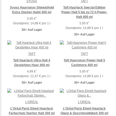
SYOSS
TAFT
Syoss Haarspray Shine&Hold
Taft Haarlack Special Edition
Extra Starker Halt4 400 ml
Power Halt 5 bis zu 72 h Power-
Halt 400 ml
*
5,95 €
*
Grundpreis:
14,88 € pro 1 l
5,95 €
Grundpreis:
14,88 € pro 1 l
30+ Auf Lager
30+ Auf Lager
TAFT
TAFT
Taft Haarlack Ultra Halt 4
Taft Haarspray Power Halt 5
Gestärktes Haar 400 ml
Cashmere 400 ml
*
*
4,99 €
5,95 €
Grundpreis:
12,47 € pro 1 l
Grundpreis:
14,88 € pro 1 l
30+ Auf Lager
30+ Auf Lager
L'ORÉAL
L'ORÉAL
L'Oréal Paris Elnett Haarlack
L'Oréal Paris Elnett Haarlack
Farbschutz Starker Halt 300 ml
Glanz & Geschmeidigkeit 300 ml