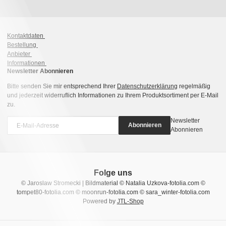
Kontaktdaten
Bestellung
Anbieter
Informationen
Newsletter Abonnieren
Bitte senden Sie mir entsprechend Ihrer
Datenschutzerklärung
regelmäßig
und jederzeit widerruflich Informationen zu Ihrem Produktsortiment per E-Mail
zu.
Newsletter
Abonnieren
Abonnieren
Folge uns
© Jaroslaw Stromecki | Bildmaterial © Natalia Uzkova-fotolia.com ©
tompet80-fotolia.com © moonrun-fotolia.com © sara_winter-fotolia.com
Powered by
JTL-Shop