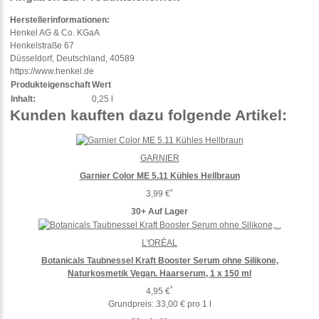
Herstellerinformationen:
Henkel AG & Co. KGaA
Henkelstraße 67
Düsseldorf, Deutschland, 40589
https://www.henkel.de
Produkteigenschaft
Wert
Inhalt:
0,25 l
Kunden kauften dazu folgende Artikel:
GARNIER
Garnier Color ME 5.11 Kühles Hellbraun
*
3,99 €
30+ Auf Lager
L'ORÉAL
Botanicals Taubnessel Kraft Booster Serum ohne Silikone,
Naturkosmetik Vegan. Haarserum, 1 x 150 ml
*
4,95 €
Grundpreis:
33,00 € pro 1 l