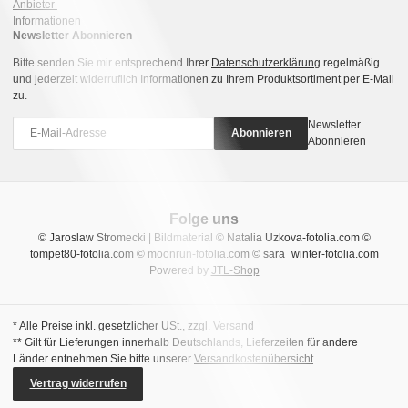
Anbieter
Informationen
Newsletter Abonnieren
Bitte senden Sie mir entsprechend Ihrer
Datenschutzerklärung
regelmäßig
und jederzeit widerruflich Informationen zu Ihrem Produktsortiment per E-Mail
zu.
Newsletter
Abonnieren
Abonnieren
Folge uns
© Jaroslaw Stromecki | Bildmaterial © Natalia Uzkova-fotolia.com ©
tompet80-fotolia.com © moonrun-fotolia.com © sara_winter-fotolia.com
Powered by
JTL-Shop
* Alle Preise inkl. gesetzlicher USt., zzgl.
Versand
** Gilt für Lieferungen innerhalb Deutschlands, Lieferzeiten für andere
Länder entnehmen Sie bitte unserer
Versandkostenübersicht
Vertrag widerrufen