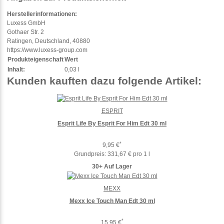
Herstellerinformationen:
Luxess GmbH
Gothaer Str. 2
Ratingen, Deutschland, 40880
https://www.luxess-group.com
Produkteigenschaft
Wert
Inhalt:
0,03 l
Kunden kauften dazu folgende Artikel:
ESPRIT
Esprit Life By Esprit For Him Edt 30 ml
*
9,95 €
Grundpreis:
331,67 € pro 1 l
30+ Auf Lager
MEXX
Mexx Ice Touch Man Edt 30 ml
*
15,95 €