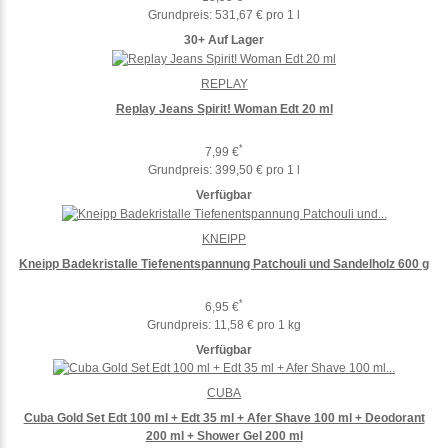
Grundpreis:
531,67 € pro 1 l
30+ Auf Lager
REPLAY
Replay Jeans Spirit! Woman Edt 20 ml
*
7,99 €
Grundpreis:
399,50 € pro 1 l
Verfügbar
KNEIPP
Kneipp Badekristalle Tiefenentspannung Patchouli und Sandelholz 600 g
*
6,95 €
Grundpreis:
11,58 € pro 1 kg
Verfügbar
CUBA
Cuba Gold Set Edt 100 ml + Edt 35 ml + Afer Shave 100 ml + Deodorant
200 ml + Shower Gel 200 ml