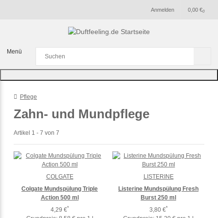
Anmelden
0,00 €
0
Menü
Pflege
Zahn- und Mundpflege
Artikel 1 - 7 von 7
COLGATE
LISTERINE
Colgate Mundspülung Triple
Listerine Mundspülung Fresh
Action 500 ml
Burst 250 ml
*
*
4,29 €
3,80 €