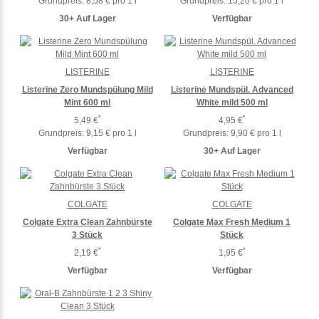
Grundpreis:
8,58 € pro 1 l
Grundpreis:
15,20 € pro 1 l
30+ Auf Lager
Verfügbar
LISTERINE
LISTERINE
Listerine Zero Mundspülung Mild
Listerine Mundspül. Advanced
Mint 600 ml
White mild 500 ml
*
*
5,49 €
4,95 €
Grundpreis:
9,15 € pro 1 l
Grundpreis:
9,90 € pro 1 l
Verfügbar
30+ Auf Lager
COLGATE
COLGATE
Colgate Extra Clean Zahnbürste
Colgate Max Fresh Medium 1
3 Stück
Stück
*
*
2,19 €
1,95 €
Verfügbar
Verfügbar