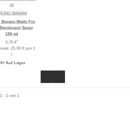
RUNO BANANI
 Banani Made For
Deodorant Spray
150 ml
*
3,75 €
reis:
25,00 € pro 1
l
30+ Auf Lager
 1 - 1 von 1