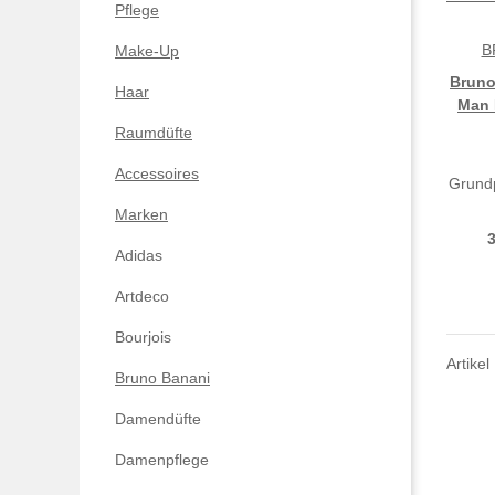
Pflege
B
Make-Up
Bruno
Haar
Man 
Raumdüfte
Accessoires
Grundp
Marken
Adidas
Artdeco
Bourjois
Artikel
Bruno Banani
Damendüfte
Damenpflege