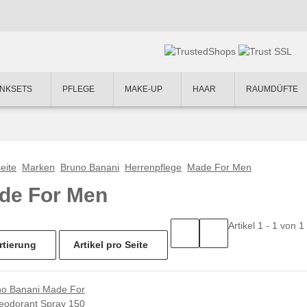
NKSETS
PFLEGE
MAKE-UP
HAAR
RAUMDÜFTE
eite
Marken
Bruno Banani
Herrenpflege
Made For Men
de For Men
Artikel 1 - 1 von 1
rtierung
Artikel pro Seite