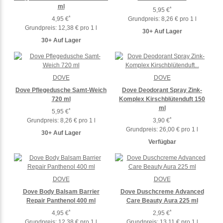
ml
*
5,95 €
*
4,95 €
Grundpreis:
8,26 € pro 1 l
Grundpreis:
12,38 € pro 1 l
30+ Auf Lager
30+ Auf Lager
DOVE
DOVE
Dove Pflegedusche Samt-Weich
Dove Deodorant Spray Zink-
720 ml
Komplex Kirschblütenduft 150
ml
*
5,95 €
*
Grundpreis:
8,26 € pro 1 l
3,90 €
Grundpreis:
26,00 € pro 1 l
30+ Auf Lager
Verfügbar
DOVE
DOVE
Dove Body Balsam Barrier
Dove Duschcreme Advanced
Repair Panthenol 400 ml
Care Beauty Aura 225 ml
*
*
4,95 €
2,95 €
Grundpreis:
12,38 € pro 1 l
Grundpreis:
13,11 € pro 1 l