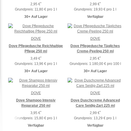
*
*
2,95 €
2,99 €
Grundpreis:
11,80 € pro 1 l
Grundpreis:
19,93 € pro 1 l
30+ Auf Lager
Verfügbar
DOVE
DOVE
Dove Pflegedusche Reichhaltige
Dove Pflegedusche Tägliches
Pflege 250 ml
Creme-Peeling 250 ml
*
*
3,49 €
2,95 €
Grundpreis:
13,96 € pro 1 l
Grundpreis:
1.180,00 € pro 100 l
30+ Auf Lager
30+ Auf Lager
DOVE
DOVE
Dove Shampoo Intensiv
Dove Duschcreme Advanced
Reparatur 250 ml
Care Seidig-Zart 225 ml
*
*
3,95 €
2,99 €
Grundpreis:
15,80 € pro 1 l
Grundpreis:
13,29 € pro 1 l
Verfügbar
Verfügbar