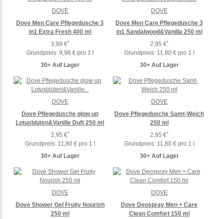
DOVE
DOVE
Dove Men Care Pflegedusche 3
Dove Men Care Pflegedusche 3
in1 Extra Fresh 400 ml
in1 Sandalwood&Vanilla 250 ml
*
*
3,99 €
2,95 €
Grundpreis:
9,98 € pro 1 l
Grundpreis:
11,80 € pro 1 l
30+ Auf Lager
30+ Auf Lager
DOVE
DOVE
Dove Pflegedusche glow up
Dove Pflegedusche Samt-Weich
Lotusblüten&Vanille Duft 250 ml
250 ml
*
*
2,95 €
2,95 €
Grundpreis:
11,80 € pro 1 l
Grundpreis:
11,80 € pro 1 l
30+ Auf Lager
30+ Auf Lager
DOVE
DOVE
Dove Shower Gel Fruity Nourish
Dove Deospray Men + Care
250 ml
Clean Comfort 150 ml