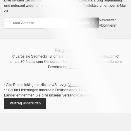
Bitte senden Sie mir entsprechend Ihrer
Datenschutzerklärung
regelmäßig
und jederzeit widerruflich Informationen zu Ihrem Produktsortiment per E-Mail
zu.
Newsletter
Abonnieren
Abonnieren
Folge uns
© Jaroslaw Stromecki | Bildmaterial © Natalia Uzkova-fotolia.com ©
tompet80-fotolia.com © moonrun-fotolia.com © sara_winter-fotolia.com
Powered by
JTL-Shop
* Alle Preise inkl. gesetzlicher USt., zzgl.
Versand
** Gilt für Lieferungen innerhalb Deutschlands, Lieferzeiten für andere
Länder entnehmen Sie bitte unserer
Versandkostenübersicht
Vertrag widerrufen