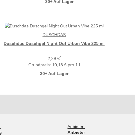
30+ Auf Lager
DUSCHDAS
Duschdas Duschgel Night Out Urban Vibe 225 ml
*
2,29 €
Grundpreis:
10,18 € pro 1 l
30+ Auf Lager
g
Anbieter
g
Anbieter