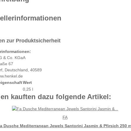
ellerinformationen
n zur Produktsicherheit
erinformationen:
G & Co. KGaA
raße 67
rf, Deutschland, 40589
ww.henkel.de
eigenschaft
Wert
0,25 l
n kauften dazu folgende Artikel:
FA
a Dusche Mediterranean Jewels Santorini Jasmin & Pfirsich 250 m