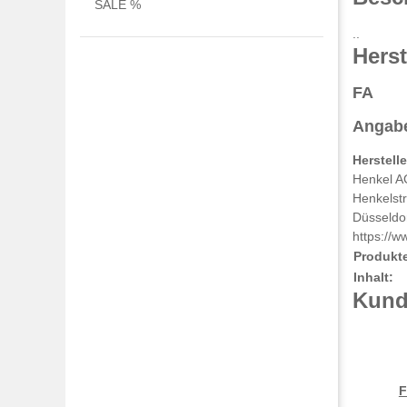
SALE %
..
Herst
FA
Angabe
Herstell
Henkel A
Henkelst
Düsseldo
https://w
Produkt
Inhalt:
Kunde
F