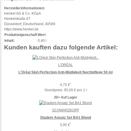
Herstellerinformationen:
Henkel AG & Co. KGaA
Henkelstraße 67
Düsseldorf, Deutschland, 40589
https://www.henkel.de
Produkteigenschaft
Wert
Inhalt:
0,40 l
Kunden kauften dazu folgende Artikel:
L'ORÉAL
L'Oréal Skin Perfection Anti-Müdigkeit Nachtpflege 50 ml
*
4,75 €
Grundpreis:
95,00 € pro 1 l
30+ Auf Lager
SCHWARZKOPF
Diadem Ansatz Set BA1 Blond
*
5,95 €