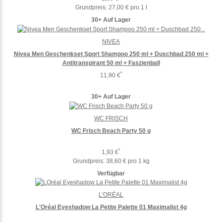
Grundpreis:
27,00 € pro 1 l
30+ Auf Lager
NIVEA
Nivea Men Geschenkset Sport Shampoo 250 ml + Duschbad 250 ml +
Antitranspirant 50 ml + Faszienball
*
11,90 €
30+ Auf Lager
WC FRISCH
WC Frisch Beach Party 50 g
*
1,93 €
Grundpreis:
38,60 € pro 1 kg
Verfügbar
L'ORÉAL
L'Oréal Eyeshadow La Petite Palette 01 Maximalist 4g