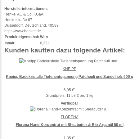
Herstellerinformationen:
Henkel AG & Co. KGaA
Henkelstraße 67
Düsseldorf, Deutschland, 40589
https://www.henkel.de
Produkteigenschaft
Wert
Inhalt:
0,22 l
Kunden kauften dazu folgende Artikel:
KNEIPP
Kneipp Badekristalle Tiefenentspannung Patchouli und Sandelholz 600 g
*
6,95 €
Grundpreis:
11,58 € pro 1 kg
Verfügbar
FLORENA
Florena Hand-Konzentrat mit Sheabutter & Bio-Arganöl 50 ml
*
1,35 €