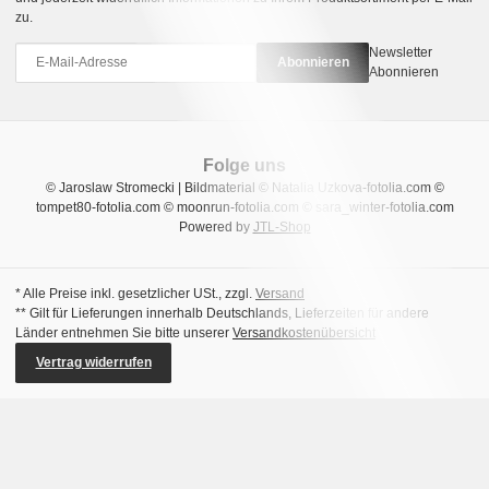
zu.
Newsletter
Abonnieren
Abonnieren
Folge uns
© Jaroslaw Stromecki | Bildmaterial © Natalia Uzkova-fotolia.com ©
tompet80-fotolia.com © moonrun-fotolia.com © sara_winter-fotolia.com
Powered by
JTL-Shop
* Alle Preise inkl. gesetzlicher USt., zzgl.
Versand
** Gilt für Lieferungen innerhalb Deutschlands, Lieferzeiten für andere
Länder entnehmen Sie bitte unserer
Versandkostenübersicht
Vertrag widerrufen