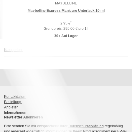
MAYBELLINE
Maybelline Express Manicure Unterlack 10 ml
*
2,95 €
Grundpreis:
295,00 € pro 1 l
30+ Auf Lager
Kategorien
Kontaktdaten
Bestellung
Anbieter
Informationen
Newsletter Abonnieren
Bitte senden Sie mir entsprechend Ihrer
Datenschutzerklärung
regelmäßig
und jederzeit widerruflich Informationen zu Ihrem Produktsortiment per E-Mail