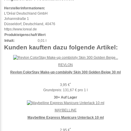
Herstellerinformationen:
L'Oréal Deutschland GmbH
Johannstraße 1
Düsseldorf, Deutschland, 40476
https://www.loreal.de
Produkteigenschaft
Wert
Inhalt:
0,01 l
Kunden kauften dazu folgende Artikel:
REVLON
Revlon ColorStay Make-up combi/oily Skin 300 Golden Beige 30 ml
*
3,95 €
Grundpreis:
131,67 € pro 1 l
30+ Auf Lager
MAYBELLINE
Maybelline Express Manicure Unterlack 10 ml
*
2,95 €