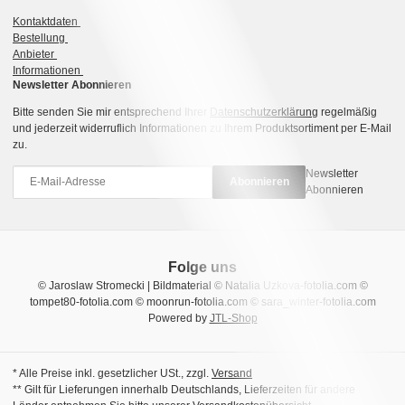
Kontaktdaten
Bestellung
Anbieter
Informationen
Newsletter Abonnieren
Bitte senden Sie mir entsprechend Ihrer
Datenschutzerklärung
regelmäßig
und jederzeit widerruflich Informationen zu Ihrem Produktsortiment per E-Mail
zu.
Newsletter
Abonnieren
Abonnieren
Folge uns
© Jaroslaw Stromecki | Bildmaterial © Natalia Uzkova-fotolia.com ©
tompet80-fotolia.com © moonrun-fotolia.com © sara_winter-fotolia.com
Powered by
JTL-Shop
* Alle Preise inkl. gesetzlicher USt., zzgl.
Versand
** Gilt für Lieferungen innerhalb Deutschlands, Lieferzeiten für andere